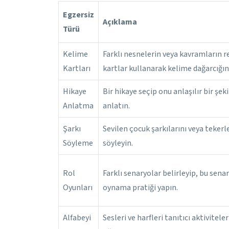
Egzersiz
Açıklama
Türü
Kelime
Farklı nesnelerin veya kavramların re
Kartları
kartlar kullanarak kelime dağarcığını
Hikaye
Bir hikaye seçip onu anlaşılır bir şe
Anlatma
anlatın.
Şarkı
Sevilen çocuk şarkılarını veya tekerl
Söyleme
söyleyin.
Rol
Farklı senaryolar belirleyip, bu sena
Oyunları
oynama pratiği yapın.
Alfabeyi
Sesleri ve harfleri tanıtıcı aktivitele