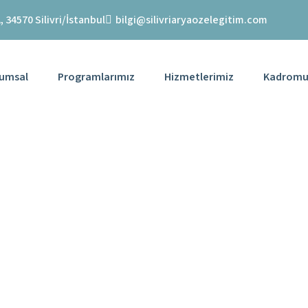
 34570 Silivri/İstanbul
bilgi@silivriaryaozelegitim.com
umsal
Programlarımız
Hizmetlerimiz
Kadromu
nuşma Terapisi İ
Uygulamalar