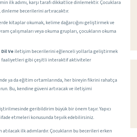
imin ilk adımı, karşı tarafı dikkatlice dinlemektir. Çocuklara
dinleme becerilerini artıracaktır.
lerde kitaplar okumak, kelime dağarcığını geliştirmek ve
. Dram çalışmaları veya okuma grupları, çocukların okuma
:
Dil Ve
iletişim becerilerini eğlenceli yollarla geliştirmek
aaliyetleri gibi çeşitli interaktif aktiviteler
inde ya da eğitim ortamlarında, her bireyin fikrini rahatça
run. Bu, kendine güveni artıracak ve iletişimi
iştirilmesinde geribildirim büyük bir önem taşır. Yapıcı
i ifade etmeleri konusunda teşvik edebilirsiniz.
n atılacak ilk adımlardır. Çocukların bu becerileri erken