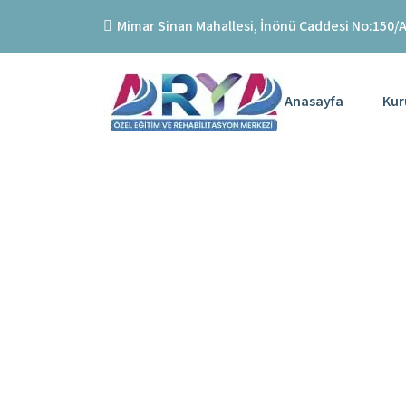
İçeriğe geç
Mimar Sinan Mahallesi, İnönü Caddesi No:150/A,
Anasayfa
Kur
Dil Ve Ko