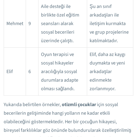
Aile desteği ile
Şu an sınıf
birlikte özel eğitim
arkadaşları ile
Mehmet
9
seansları alarak
iletişim kurmakta
sosyal becerileri
ve grup projelerine
üzerinde çalıştı.
katılmaktadır.
Oyun terapisi ve
Elif, daha az kaygı
sosyal hikayeler
duymakta ve yeni
Elif
6
aracılığıyla sosyal
arkadaşlar
durumlara adapte
edinmekte
olması sağlandı.
zorlanmıyor.
Yukarıda belirtilen örnekler,
otizmli çocuklar
için sosyal
becerilerin gelişiminde hangi yolların ne kadar etkili
olabileceğini göstermektedir. Her bir çocuğun hikayesi,
bireysel farklılıklar göz önünde bulundurularak özelleştirilmiş